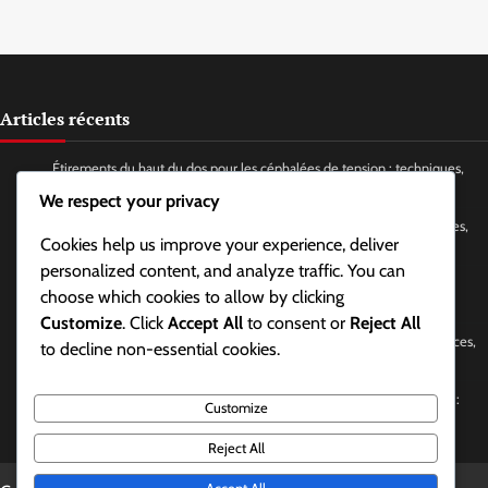
Articles récents
Étirements du haut du dos pour les céphalées de tension : techniques,
fréquence, avantages
We respect your privacy
Yoga facial pour soulager la tension de la mâchoire et du cou : postures,
Cookies help us improve your experience, deliver
fréquence, bienfaits
personalized content, and analyze traffic. You can
Techniques de respiration profonde pour le stress et la tension :
choose which cookies to allow by clicking
méthodes, effets, avantages
Customize
. Click
Accept All
to consent or
Reject All
Extension thoracique pour soulager les céphalées de tension : exercices,
to decline non-essential cookies.
fréquence, effets
Exercices de mobilité du cou pour soulager les céphalées de tension :
Customize
types, fréquence, avantages
Reject All